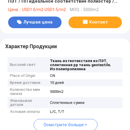
ПЭТ / ПП идеальное соответствие полиэстер /
полипропилен
Цена：USD1.0/m2-USD1.5/m2
MOQ：5000m2
Лучшая цена
Контакт
Характер Продукции
,
Ткань из геотекстиля из ПЭТ
Высокий свет
,
сплетенная pp ткань geotextile
Из полипропилена
Place of Origin
CN
Время доставки
10 дней
Количество мин
5000m2
заказа
Упаковывая
Сплетенные сумки
детали
Условия оплаты
L/C, T/T
Осмотрите больше