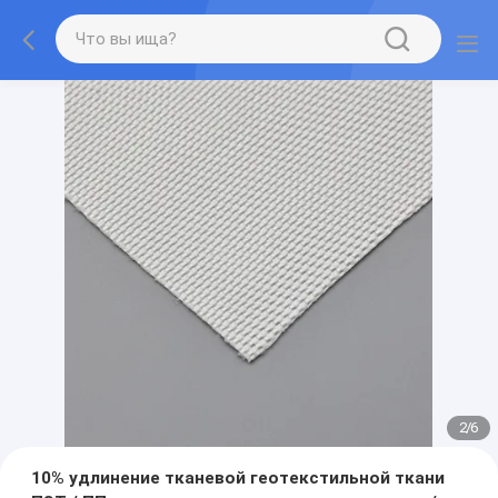
2
/
6
10% удлинение тканевой геотекстильной ткани