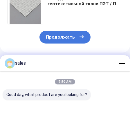
геотекстильной ткани ПЭТ / ПП
идеальное соответствие
полиэстер / полипропилен
Продолжать
Порекомендованные Продукты
sales
7:59 AM
Good day, what product are you looking for?
Высокопроизводительная
Высокопрочная
Тканеная
тканая
геотекстильная
геотекстильн
геотекстильная
ткань из нити для
ткань,