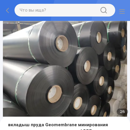
2
/
6
вкладыш пруда Geomembrane минирования