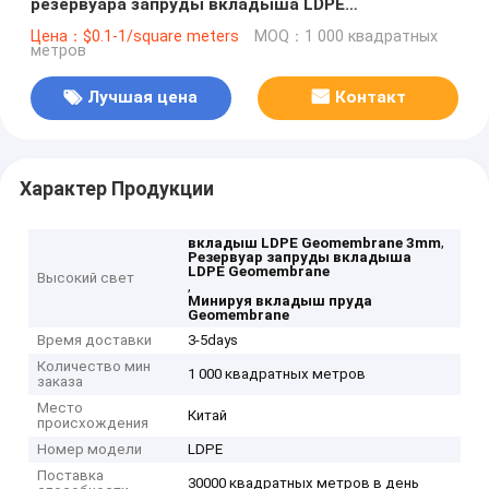
резервуара запруды вкладыша LDPE
Geomembrane 0.2mm до 3mm
Цена：$0.1-1/square meters
MOQ：1 000 квадратных
метров
Лучшая цена
Контакт
Характер Продукции
,
вкладыш LDPE Geomembrane 3mm
Резервуар запруды вкладыша
LDPE Geomembrane
Высокий свет
,
Минируя вкладыш пруда
Geomembrane
Время доставки
3-5days
Количество мин
1 000 квадратных метров
заказа
Место
Китай
происхождения
Номер модели
LDPE
Поставка
30000 квадратных метров в день