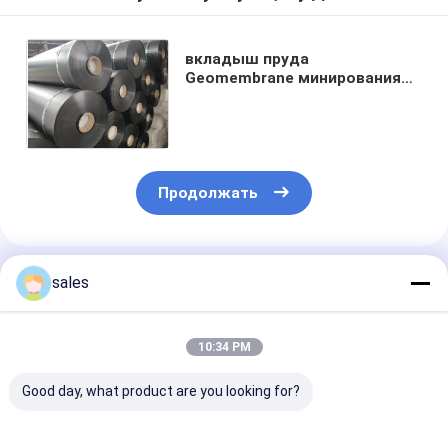
вкладыш пруда
Geomembrane минирования
резервуара запруды
вкладыша LDPE
Geomembrane 0.2mm до 3mm
Продолжать
Порекомендованные Продукты
sales
10:34 PM
Good day, what product are you looking for?