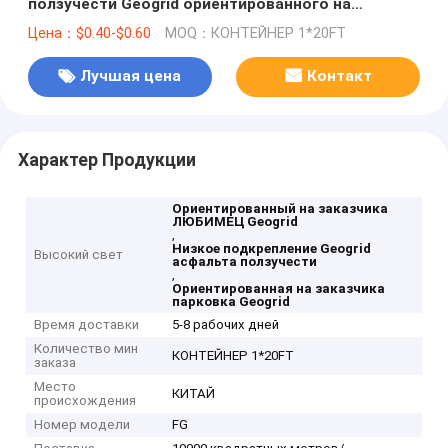
ползучести Geogrid ориентированного на
заказчика ЛЮБИМЦА низкая
Цена：$0.40-$0.60
MOQ：КОНТЕЙНЕР 1*20FT
Лучшая цена
Контакт
Характер Продукции
Ориентированный на заказчика
ЛЮБИМЕЦ Geogrid
,
Низкое подкрепление Geogrid
Высокий свет
асфальта ползучести
,
Ориентированная на заказчика
парковка Geogrid
Время доставки
5-8 рабочих дней
Количество мин
КОНТЕЙНЕР 1*20FT
заказа
Место
КИТАЙ
происхождения
Номер модели
FG